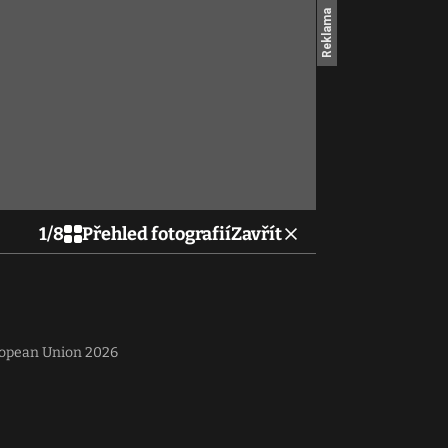
1
/
8
Přehled fotografií
Zavřít
ropean Union 2026