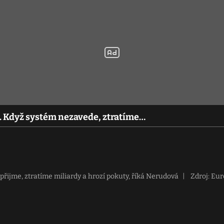
š. Když systém nezavede, ztratíme…
přijme, ztratíme miliardy a hrozí pokuty, říká Nerudová
|
Zdroj: Eu