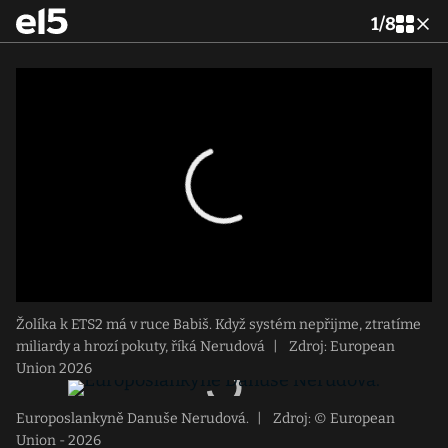
1
/
8
Žolíka k ETS2 má v ruce Babiš. Když systém nepřijme, ztratíme
miliardy a hrozí pokuty, říká Nerudová
|
Zdroj: European
Union 2026
Europoslankyně Danuše Nerudová.
|
Zdroj: © European
Union - 2026