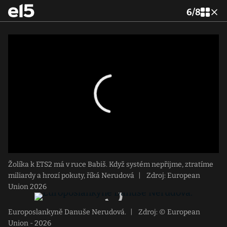
6
/
8
Žolíka k ETS2 má v ruce Babiš. Když systém nepřijme, ztratíme
miliardy a hrozí pokuty, říká Nerudová
|
Zdroj: European
Union 2026
Europoslankyně Danuše Nerudová.
|
Zdroj: © European
Union - 2026