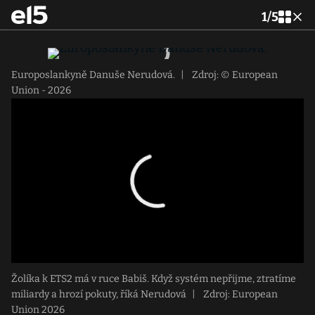
1
/
5
Europoslankyně Danuše Nerudová.
|
Zdroj: © European
Union - 2026
Žolíka k ETS2 má v ruce Babiš. Když systém nepřijme, ztratíme
miliardy a hrozí pokuty, říká Nerudová
|
Zdroj: European
Union 2026