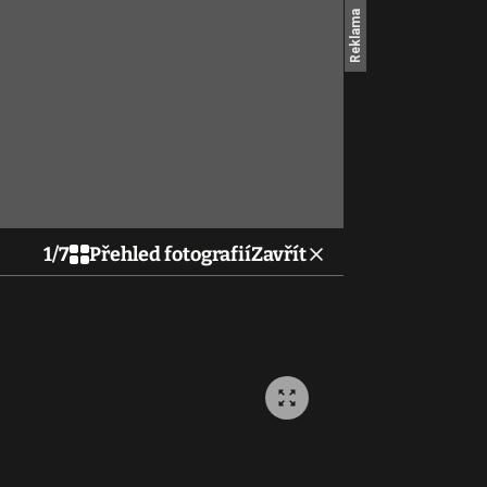
1
/
7
Přehled fotografií
Zavřít