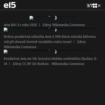
3
/
7
Avia BH-3 z roku 1922
|
Zdroj: Wikimedia Commons
Krátce poválečná stíhačka Avia S-199, která sehrála kličovou
roli při obraně čerstvě vzniklého státu Izrael
|
Zdroj:
Wikimedia Commons
Poválečná Avia Av-14t, licenční obdoba sovětského Iljušinu Il-
14
|
Zdroj: CC BY 3.0: RuthAs - Wikimedia Commons