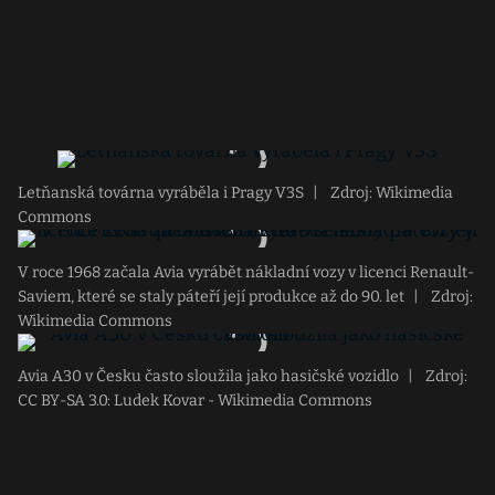
Letňanská továrna vyráběla i Pragy V3S
|
Zdroj: Wikimedia
Commons
V roce 1968 začala Avia vyrábět nákladní vozy v licenci Renault-
Saviem, které se staly páteří její produkce až do 90. let
|
Zdroj:
Wikimedia Commons
Avia A30 v Česku často sloužila jako hasičské vozidlo
|
Zdroj:
CC BY-SA 3.0: Ludek Kovar - Wikimedia Commons