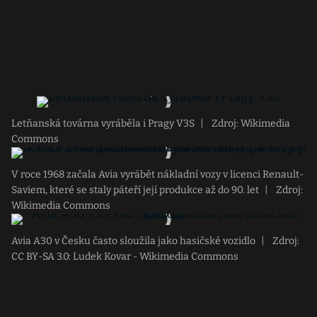
Letňanská továrna vyráběla i Pragy V3S
|
Zdroj: Wikimedia
Commons
V roce 1968 začala Avia vyrábět nákladní vozy v licenci Renault-
Saviem, které se staly páteří její produkce až do 90. let
|
Zdroj:
Wikimedia Commons
Avia A30 v Česku často sloužila jako hasičské vozidlo
|
Zdroj:
CC BY-SA 3.0: Ludek Kovar - Wikimedia Commons