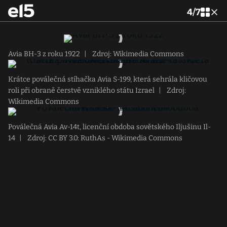
4
/
7
Avia BH-3 z roku 1922
|
Zdroj: Wikimedia Commons
Krátce poválečná stíhačka Avia S-199, která sehrála kličovou
roli při obraně čerstvě vzniklého státu Izrael
|
Zdroj:
Wikimedia Commons
Poválečná Avia Av-14t, licenční obdoba sovětského Iljušinu Il-
14
|
Zdroj: CC BY 3.0: RuthAs - Wikimedia Commons