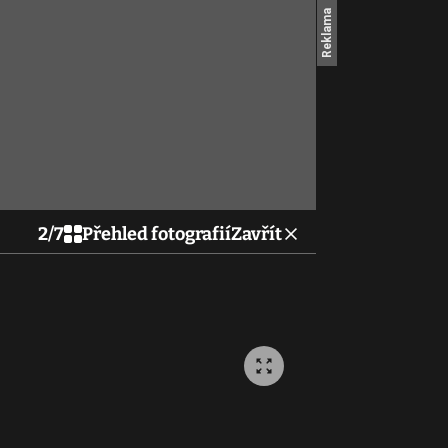
2
/
7
Přehled fotografií
Zavřít