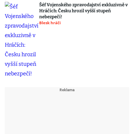
Šéf Vojenského zpravodajství exkluzivně v
Hráčích: Česku hrozil vyšší stupeň
nebezpečí!
Blesk hráči