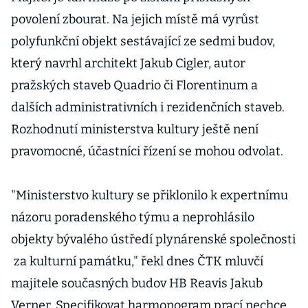
povolení zbourat. Na jejich místě má vyrůst
polyfunkční objekt sestávající ze sedmi budov,
který navrhl architekt Jakub Cigler, autor
pražských staveb Quadrio či Florentinum a
dalších administrativních i rezidenčních staveb.
Rozhodnutí ministerstva kultury ještě není
pravomocné, účastníci řízení se mohou odvolat.
"Ministerstvo kultury se přiklonilo k expertnímu
názoru poradenského týmu a neprohlásilo
objekty bývalého ústředí plynárenské společnosti
za kulturní památku," řekl dnes ČTK mluvčí
majitele současných budov HB Reavis Jakub
Verner. Specifikovat harmonogram prací nechce.