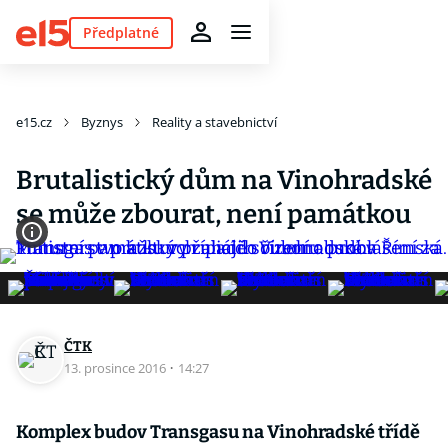
Předplatné
e15.cz
Byznys
Reality a stavebnictví
Brutalistický dům na Vinohradské
se může zbourat, není památkou
ČTK
13. prosince 2016
·
14:27
Komplex budov Transgasu na Vinohradské třídě