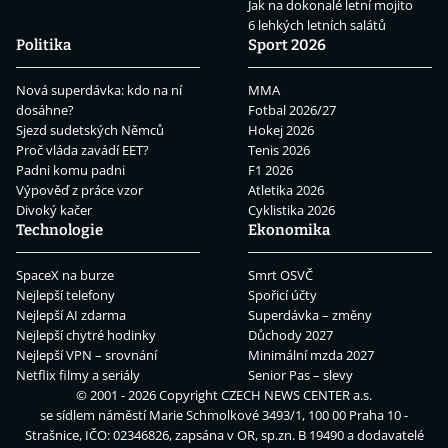
Jak na dokonalé letní mojito
6 lehkých letních salátů
Politika
Sport 2026
Nová superdávka: kdo na ní
MMA
dosáhne?
Fotbal 2026/27
Sjezd sudetských Němců
Hokej 2026
Proč vláda zavádí EET?
Tenis 2026
Padni komu padni
F1 2026
Výpověď z práce vzor
Atletika 2026
Divoký kačer
Cyklistika 2026
Technologie
Ekonomika
SpaceX na burze
Smrt OSVČ
Nejlepší telefony
Spořicí účty
Nejlepší AI zdarma
Superdávka – změny
Nejlepší chytré hodinky
Důchody 2027
Nejlepší VPN – srovnání
Minimální mzda 2027
Netflix filmy a seriály
Senior Pas – slevy
© 2001 - 2026 Copyright
CZECH NEWS CENTER a.s.
se sídlem náměstí Marie Schmolkové 3493/1, 100 00 Praha 10 -
Strašnice, IČO: 02346826, zapsána v OR, sp.zn. B 19490 a dodavatelé