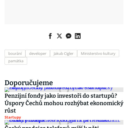
bourání
developer
Jakub Cigler
Ministerstvo kultury
památka
Doporučujeme
Penzijní fondy jako investoři do startupů?
Úspory Čechů mohou rozhýbat ekonomický
růst
Startupy