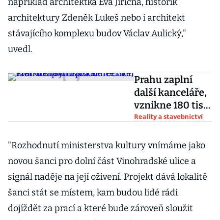
například architektka Eva Jiřičná, historik
architektury Zdeněk Lukeš nebo i architekt
stávajícího komplexu budov Václav Aulický,"
uvedl.
Prahu zaplní
další kanceláře,
vznikne 180 tisíc
čtverečních
Reality a stavebnictví
metrů nových
ploch
"Rozhodnutí ministerstva kultury vnímáme jako
novou šanci pro dolní část Vinohradské ulice a
signál naděje na její oživení. Projekt dává lokalitě
šanci stát se místem, kam budou lidé rádi
dojíždět za prací a které bude zároveň sloužit