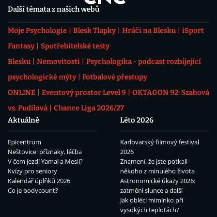
Další témata z našich webů
Moje Psychologie
Blesk Tlapky
Hráči na Blesku
iSport
Fantasy
Spotřebitelské testy
Blesku
Nemovitosti
Psychologika - podcast rozbíjející
psychologické mýty
Fotbalové přestupy
ONLINE
Eventový prostor Level 9
OKTAGON 92: Szabová
vs. Pudilová
Chance Liga 2026/27
Aktuálně
Léto 2026
Epicentrum
Karlovarský filmový festival
Neštovice: příznaky, léčba
2026
V čem jezdí Yamal a Mesii?
Znamení, že jste potkali
Kvízy pro seniory
někoho z minulého života
Kalendář úplňků 2026
Astronomické úkazy 2026:
Co je bodycount?
zatmění slunce a další
Jak obléci miminko při
vysokých teplotách?