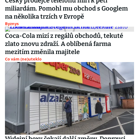
Český prodejce telefonů míří k pěti
miliardám. Pomohl mu obchod s Googlem
na několika trzích v Evropě
Byznys
Coca-Cola mizí z regálů obchodů, tekuté
zlato znovu zdraží. A oblíbená farma
mezitím změnila majitele
Co vám (ne)uteklo
Výdejní boxy čekají další změny. Dopravci