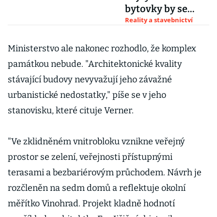
bytovky by se
měla dokončit
Reality a stavebnictví
ještě letos
Ministerstvo ale nakonec rozhodlo, že komplex
památkou nebude. "Architektonické kvality
stávající budovy nevyvažují jeho závažné
urbanistické nedostatky," píše se v jeho
stanovisku, které cituje Verner.
"Ve zklidněném vnitrobloku vznikne veřejný
prostor se zelení, veřejnosti přístupnými
terasami a bezbariérovým průchodem. Návrh je
rozčleněn na sedm domů a reflektuje okolní
měřítko Vinohrad. Projekt kladně hodnotí