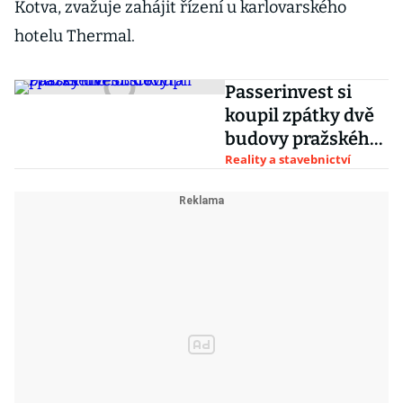
Kotva, zvažuje zahájit řízení u karlovarského
hotelu Thermal.
Passerinvest si
koupil zpátky dvě
budovy pražského
BB Centra
Reality a stavebnictví