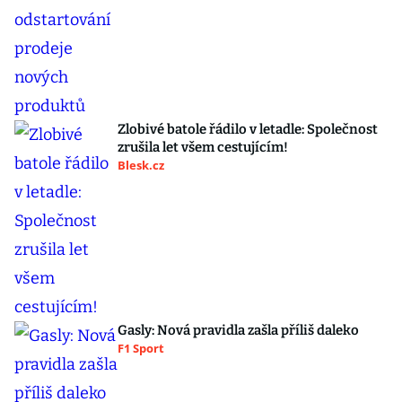
Zlobivé batole řádilo v letadle: Společnost
zrušila let všem cestujícím!
Blesk.cz
Gasly: Nová pravidla zašla příliš daleko
F1 Sport