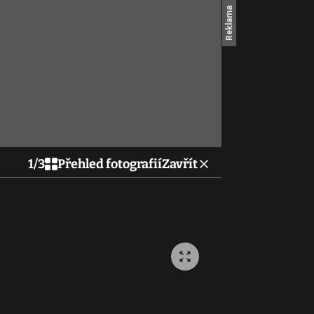
1
/
3
Přehled fotografií
Zavřít