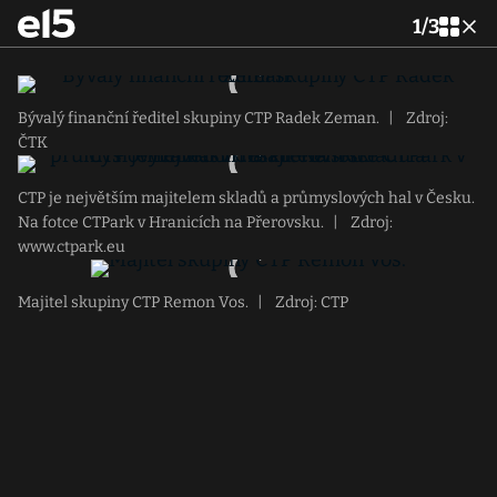
1
/
3
Bývalý finanční ředitel skupiny CTP Radek Zeman.
|
Zdroj:
ČTK
CTP je největším majitelem skladů a průmyslových hal v Česku.
Na fotce CTPark v Hranicích na Přerovsku.
|
Zdroj:
www.ctpark.eu
Majitel skupiny CTP Remon Vos.
|
Zdroj: CTP