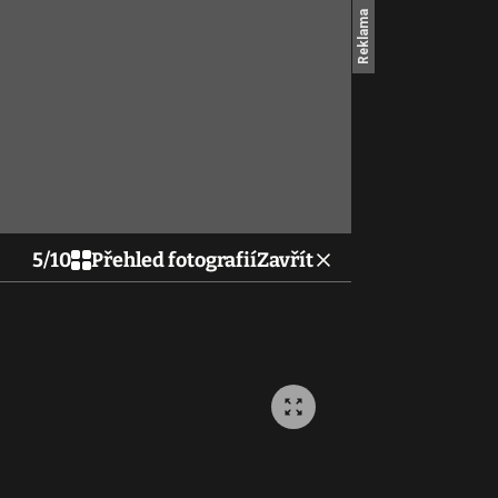
5
/
10
Přehled fotografií
Zavřít