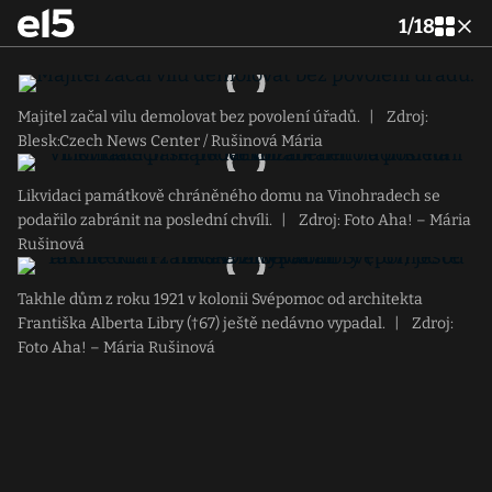
1
/
18
Majitel začal vilu demolovat bez povolení úřadů.
|
Zdroj:
Blesk:Czech News Center / Rušinová Mária
Likvidaci památkově chráněného domu na Vinohradech se
podařilo zabránit na poslední chvíli.
|
Zdroj: Foto Aha! – Mária
Rušinová
Takhle dům z roku 1921 v kolonii Svépomoc od architekta
Františka Alberta Libry (†67) ještě nedávno vypadal.
|
Zdroj:
Foto Aha! – Mária Rušinová