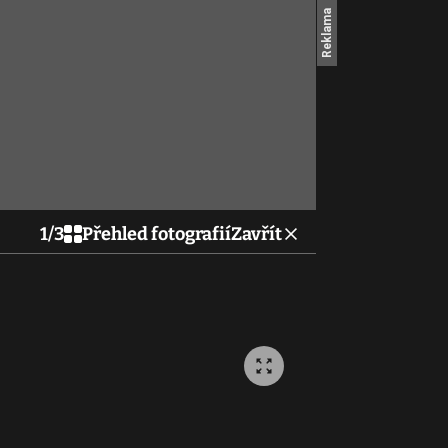
1
/
3
Přehled fotografií
Zavřít