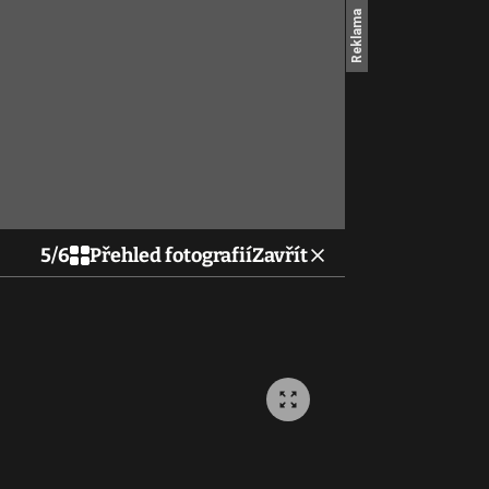
5
/
6
Přehled fotografií
Zavřít