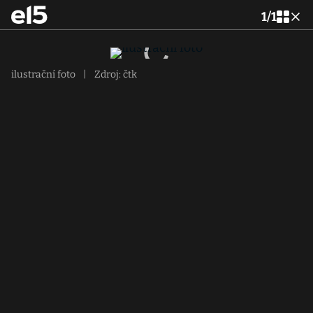
1
/
1
ilustrační foto
|
Zdroj: čtk