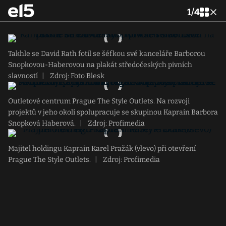
1
/
4
Takhle se David Rath fotil se šéfkou své kanceláře Barborou
Snopkovou-Haberovou na plakát středočeských pivních
slavností
|
Zdroj: Foto Blesk
Outletové centrum Prague The Style Outlets. Na rozvoji
projektů v jeho okolí spolupracuje se skupinou Kaprain Barbora
Snopková Haberová.
|
Zdroj: Profimedia
Majitel holdingu Kaprain Karel Pražák (vlevo) při otevření
Prague The Style Outlets.
|
Zdroj: Profimedia