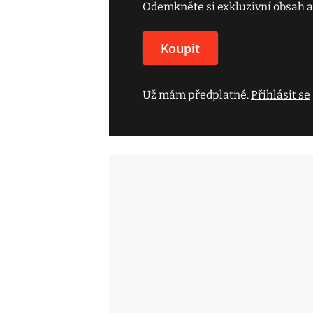
Odemkněte si exkluzivní obsah a
Koupit
Už mám předplatné.
Přihlásit se