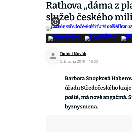
Rathova „dáma z pl
služeb českého mil
Daniel Novák
5. března 2019
·
18:00
Barbora Snopková Haberov
úřadu Středočeského kraje 
poště, má nové angažmá. S
byznysmena.