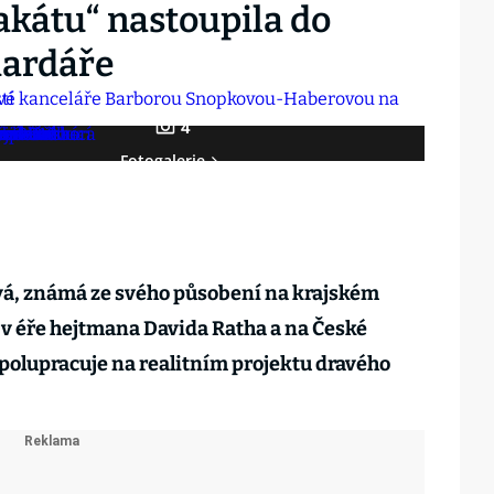
akátu“ nastoupila do
iardáře
4
Fotogalerie
á, známá ze svého působení na krajském
v éře hejtmana Davida Ratha a na České
polupracuje na realitním projektu dravého