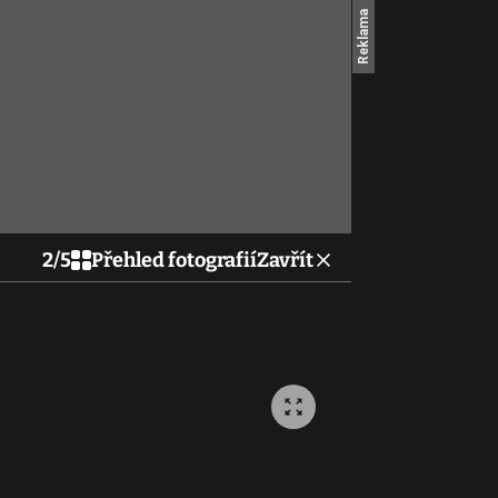
2
/
5
Přehled fotografií
Zavřít