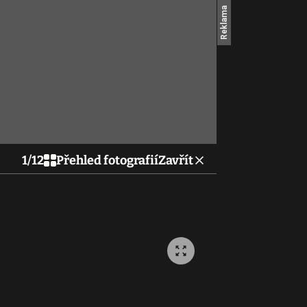
1
/
12
Přehled fotografií
Zavřít