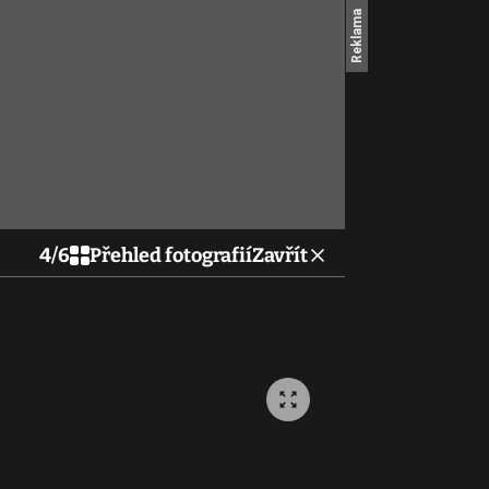
4
/
6
Přehled fotografií
Zavřít