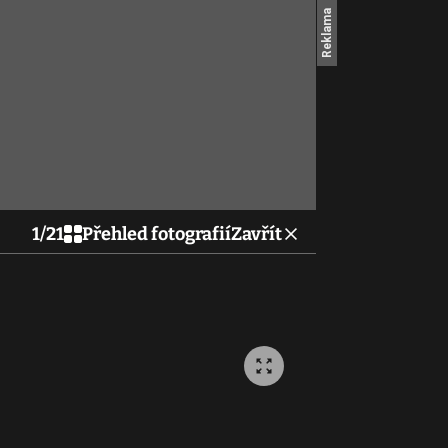
1
/
21
Přehled fotografií
Zavřít