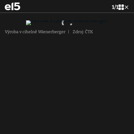
1
/
1
Výroba v cihelně Wienerberger
|
Zdroj: ČTK