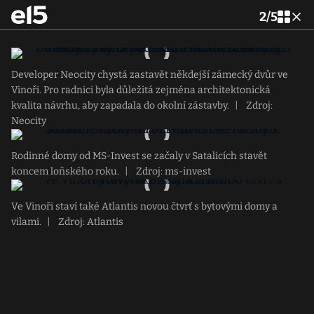
2
/
5
Developer Neocity chystá zastavět někdejší zámecký dvůr ve
Vinoři. Pro radnici byla důležitá zejména architektonická
kvalita návrhu, aby zapadala do okolní zástavby.
|
Zdroj:
Neocity
Rodinné domy od MS-Invest se začaly v Satalicích stavět
koncem loňského roku.
|
Zdroj: ms-invest
Ve Vinoři staví také Atlantis novou čtvrť s bytovými domy a
vilami.
|
Zdroj: Atlantis