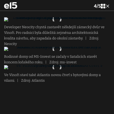
4
/
5
Developer Neocity chystá zastavět někdejší zámecký dvůr ve
Vinoři. Pro radnici byla důležitá zejména architektonická
kvalita návrhu, aby zapadala do okolní zástavby.
|
Zdroj:
Neocity
Rodinné domy od MS-Invest se začaly v Satalicích stavět
koncem loňského roku.
|
Zdroj: ms-invest
Ve Vinoři staví také Atlantis novou čtvrť s bytovými domy a
vilami.
|
Zdroj: Atlantis