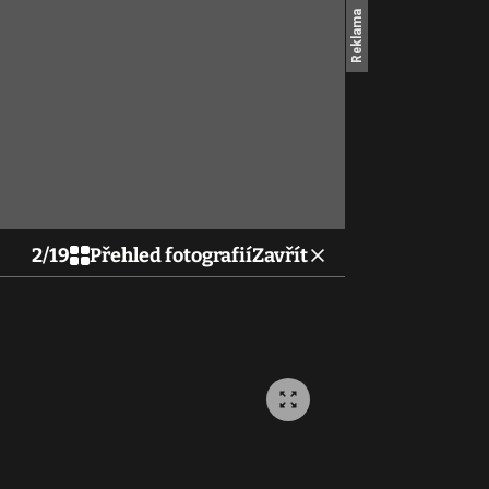
2
/
19
Přehled fotografií
Zavřít