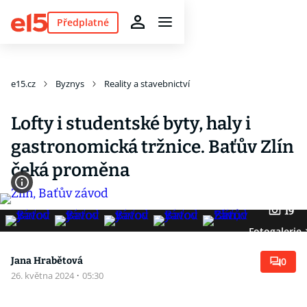
Předplatné
e15.cz
Byznys
Reality a stavebnictví
Lofty i studentské byty, haly i
gastronomická tržnice. Baťův Zlín
čeká proměna
19
Fotogalerie
Jana Hrabětová
0
26. května 2024
·
05:30