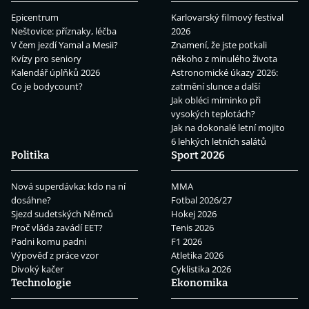
Epicentrum
Karlovarský filmový festival
Neštovice: příznaky, léčba
2026
V čem jezdí Yamal a Mesii?
Znamení, že jste potkali
Kvízy pro seniory
někoho z minulého života
Kalendář úplňků 2026
Astronomické úkazy 2026:
Co je bodycount?
zatmění slunce a další
Jak obléci miminko při
vysokých teplotách?
Jak na dokonalé letní mojito
6 lehkých letních salátů
Politika
Sport 2026
Nová superdávka: kdo na ní
MMA
dosáhne?
Fotbal 2026/27
Sjezd sudetských Němců
Hokej 2026
Proč vláda zavádí EET?
Tenis 2026
Padni komu padni
F1 2026
Výpověď z práce vzor
Atletika 2026
Divoký kačer
Cyklistika 2026
Technologie
Ekonomika