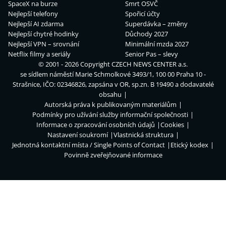
SpaceX na burze
Smrt OSVČ
Nejlepší telefony
Spořicí účty
Nejlepší AI zdarma
Superdávka – změny
Nejlepší chytré hodinky
Důchody 2027
Nejlepší VPN – srovnání
Minimální mzda 2027
Netflix filmy a seriály
Senior Pas – slevy
© 2001 - 2026 Copyright
CZECH NEWS CENTER a.s.
se sídlem náměstí Marie Schmolkové 3493/1, 100 00 Praha 10 -
Strašnice, IČO: 02346826, zapsána v OR, sp.zn. B 19490 a dodavatelé
obsahu
Autorská práva k publikovaným materiálům
Podmínky pro užívání služby informační společnosti
Informace o zpracování osobních údajů
Cookies
Nastavení soukromí
Vlastnická struktura
Jednotná kontaktní místa / Single Points of Contact
Etický kodex
Povinně zveřejňované informace