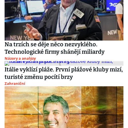
Na trzích se děje něco nezvyklého.
Technologické firmy shánějí miliardy
Názory a analýzy
Itálie vyklízí pláže. První plážové kluby mizí,
turisté změnu pocítí brzy
Zahraniční