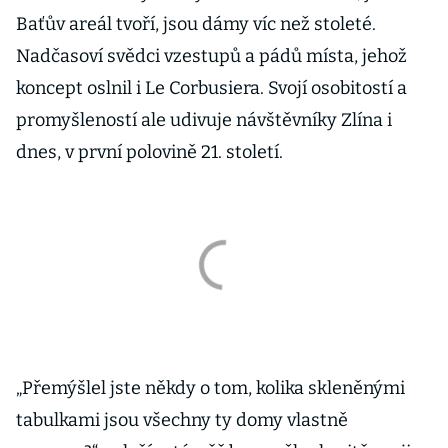
Baťův areál tvoří, jsou dámy víc než stoleté.
Nadčasoví svědci vzestupů a pádů místa, jehož
koncept oslnil i Le Corbusiera. Svojí osobitostí a
promyšleností ale udivuje návštěvníky Zlína i
dnes, v první polovině 21. století.
„Přemýšlel jste někdy o tom, kolika skleněnými
tabulkami jsou všechny ty domy vlastně