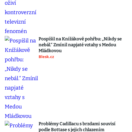
Pospíšil na Knížákově pohřbu: „Nikdy se
nebál.“ Zmínil napjaté vztahy s Medou
Mládkovou
Blesk.cz
Problémy Cadillacu s brzdami souvisí
podle Bottase s jejich chlazením