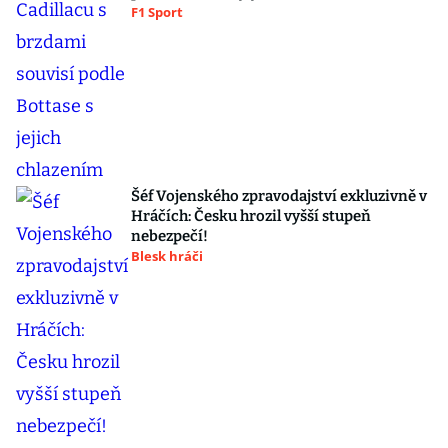
F1 Sport
Šéf Vojenského zpravodajství exkluzivně v
Hráčích: Česku hrozil vyšší stupeň
nebezpečí!
Blesk hráči