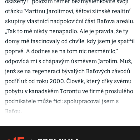
osazeny?“ položím téměř bezmyšlenkovitě svoji
otázku Martinu Jarolímovi, šéfovi zlínské realitní
skupiny vlastnící nadpoloviční část Baťova areálu.
„Tak to mě nikdy nenapadlo. Ale je pravda, že ty
domy mě fascinovaly od chvíle, kdy jsem je spatřil
poprvé. A dodnes se na tom nic nezměnilo,“
odpovídá mi s chápavým úsměvem Jarolím. Muž,
jenž se na regeneraci bývalých Baťových závodů
podílí už od roku 2000. Člověk, který díky svému
pobytu v kanadském Torontu ve firmě proslulého
podnikatele může říci: spolupracoval jsem s
Baťou.