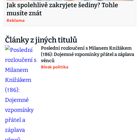
Jak spolehlivě zakryjete šediny? Tohle
musíte znát
Reklama
Články z jiných titulů
Poslední rozloučení s Milanem Knížákem
(†86): Dojemné vzpomínky přátel a záplava
věnců
Blesk politika