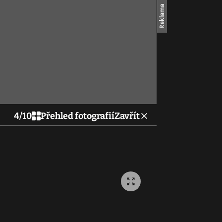
4
/
10
Přehled fotografií
Zavřít