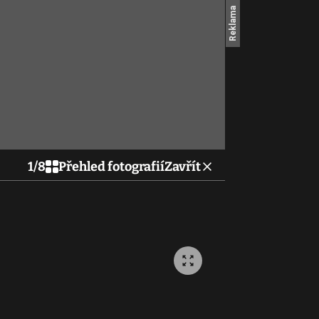
1
/
8
Přehled fotografií
Zavřít