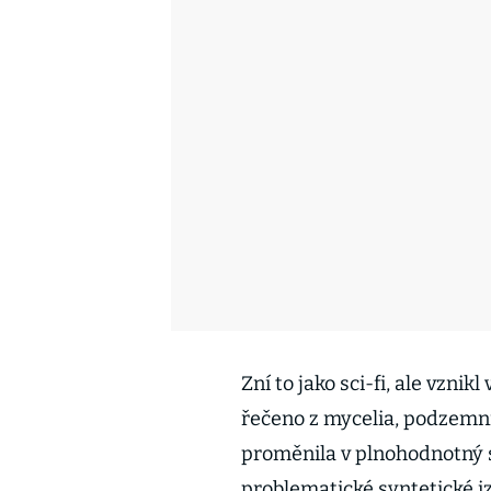
Zní to jako sci-fi, ale vzni
řečeno z mycelia, podzemní
proměnila v plnohodnotný s
problematické syntetické i