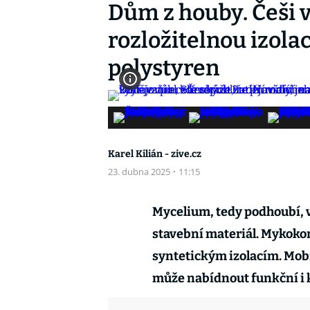
Dům z houby. Češi v
rozložitelnou izola
polystyren
Karel Kilián - zive.cz
23. dubna 2025
·
11:15
Mycelium, tedy podhoubí, 
stavební materiál. Mykokom
syntetickým izolacím. Mob
může nabídnout funkční i 