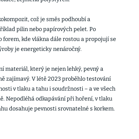
ykokompozit, což je směs podhoubí a
íklad pilin nebo papírových pelet. Po
 forem, kde vlákna dále rostou a propojují se
ýroby je energeticky nenáročný.
í materiál, který je nejen lehký, pevný a
lně zajímavý. V létě 2023 proběhlo testování
osti v tlaku a tahu i soudržnosti – a ve všech
ě. Nepodléhá odkapávání při hoření, v tlaku
ahu dosahuje pevnosti srovnatelné s korkem.