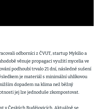
acovali odborníci z ČVUT, startup Mykilio a
hodobě věnuje propagaci využití mycelia ve
ování podhoubí trvalo 21 dní, následné sušení
Výsledkem je materiál s minimální uhlíkovou
 nižším dopadem na klima než běžný
otnosti jej lze jednoduše zkompostovat.
lpt v Českých Budějovicích. Aktuálně se