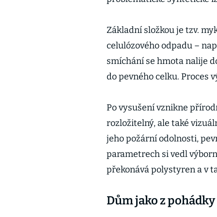
Základní složkou je tzv. m
celulózového odpadu – např
smíchání se hmota nalije do
do pevného celku. Proces v
Po vysušení vznikne přírodn
rozložitelný, ale také vizuá
jeho požární odolnosti, pevn
parametrech si vedl výborn
překonává polystyren a v t
Dům jako z pohádky