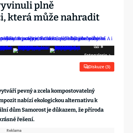
yvinuli plně
ci, která může nahradit
8
Fotogalerie
Diskuze (
3
)
vytváří pevný a zcela kompostovatelný
pozit nabízí ekologickou alternativu k
ilní dům Samorost je důkazem, že příroda
krásné řešení.