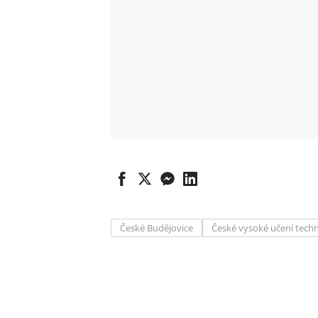
České Budějovice
České vysoké učení techn