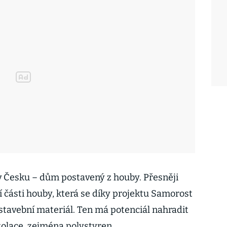
kl v Česku – dům postavený z houby. Přesněji
 části houby, která se díky projektu Samorost
tavební materiál. Ten má potenciál nahradit
zolace, zejména polystyren.