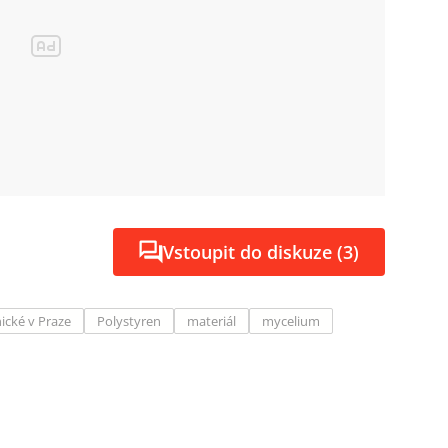
Vstoupit do diskuze (3)
ické v Praze
Polystyren
materiál
mycelium