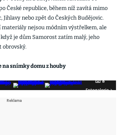
po České republice, během níž zavítá mimo
c, Jihlavy nebo zpět do Českých Budějovic.
ní materiály nejsou módním výstřelkem, ale
 i když je dům Samorost zatím malý, jeho
t obrovský.
e na snímky domu z houby
8
Fotogalerie