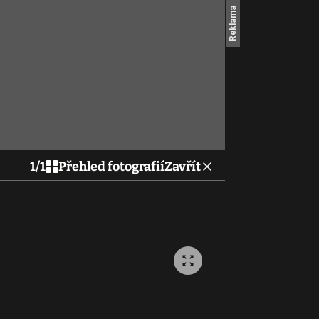
1
/
1
Přehled fotografií
Zavřít