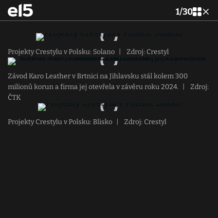
1
/
30
Projekty Crestylu v Polsku: Solano
|
Zdroj: Crestyl
Závod Karo Leather v Brtnici na Jihlavsku stál kolem 300
milionů korun a firma jej otevřela v závěru roku 2024.
|
Zdroj:
ČTK
Projekty Crestylu v Polsku: Blisko
|
Zdroj: Crestyl