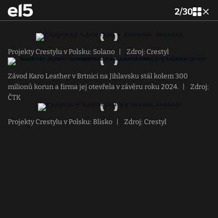
2
/
30
Projekty Crestylu v Polsku: Solano
|
Zdroj: Crestyl
Závod Karo Leather v Brtnici na Jihlavsku stál kolem 300
milionů korun a firma jej otevřela v závěru roku 2024.
|
Zdroj:
ČTK
Projekty Crestylu v Polsku: Blisko
|
Zdroj: Crestyl