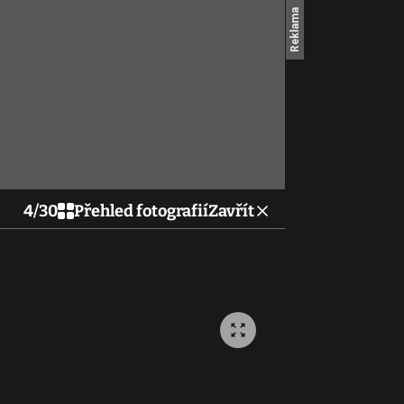
4
/
30
Přehled fotografií
Zavřít