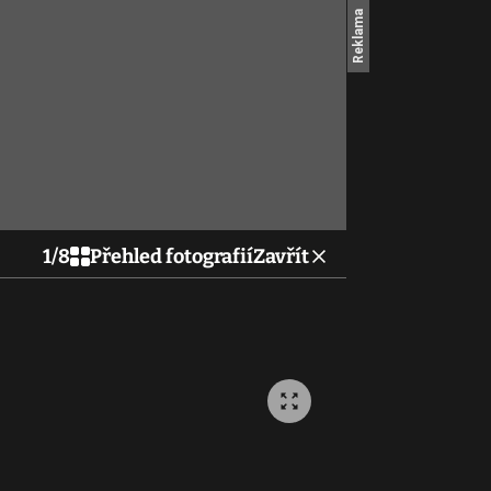
1
/
8
Přehled fotografií
Zavřít