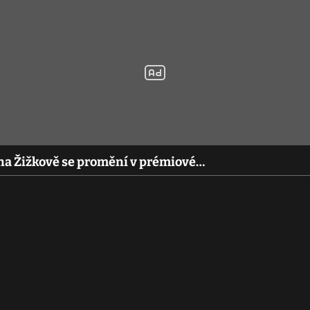
na Žižkově se promění v prémiové…