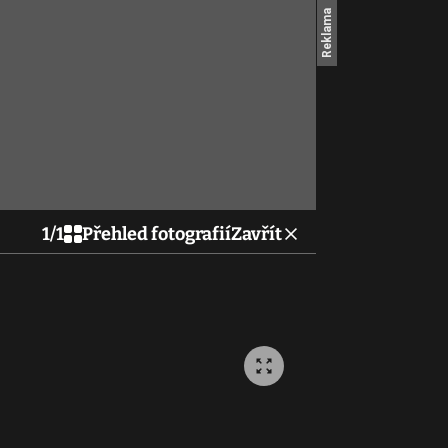
1
/
1
Přehled fotografií
Zavřít