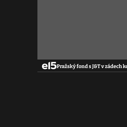
Pražský fond s J&T v zádech 