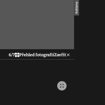
6
/
7
Přehled fotografií
Zavřít