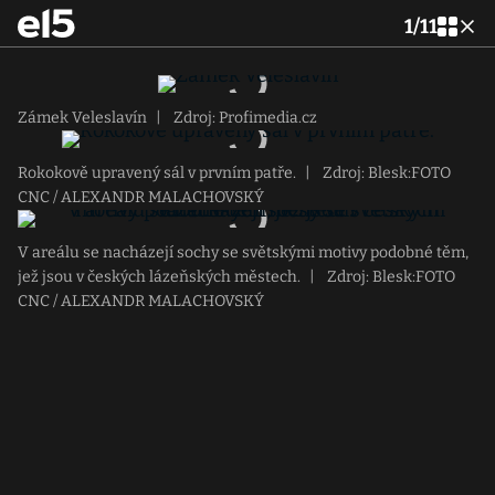
1
/
11
Zámek Veleslavín
|
Zdroj: Profimedia.cz
Rokokově upravený sál v prvním patře.
|
Zdroj: Blesk:FOTO
CNC / ALEXANDR MALACHOVSKÝ
V areálu se nacházejí sochy se světskými motivy podobné těm,
jež jsou v českých lázeňských městech.
|
Zdroj: Blesk:FOTO
CNC / ALEXANDR MALACHOVSKÝ