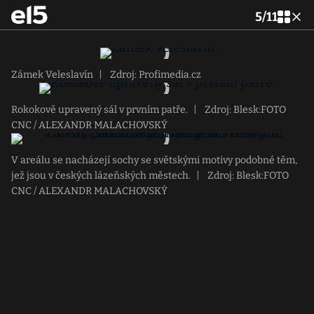
5
/
11
Zámek Veleslavín
|
Zdroj: Profimedia.cz
Rokokově upravený sál v prvním patře.
|
Zdroj: Blesk:FOTO
CNC / ALEXANDR MALACHOVSKÝ
V areálu se nacházejí sochy se světskými motivy podobné těm,
jež jsou v českých lázeňských městech.
|
Zdroj: Blesk:FOTO
CNC / ALEXANDR MALACHOVSKÝ