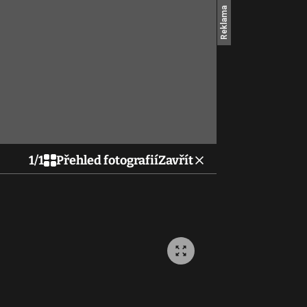
1
/
1
Přehled fotografií
Zavřít