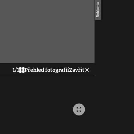
1
/
1
Přehled fotografií
Zavřít