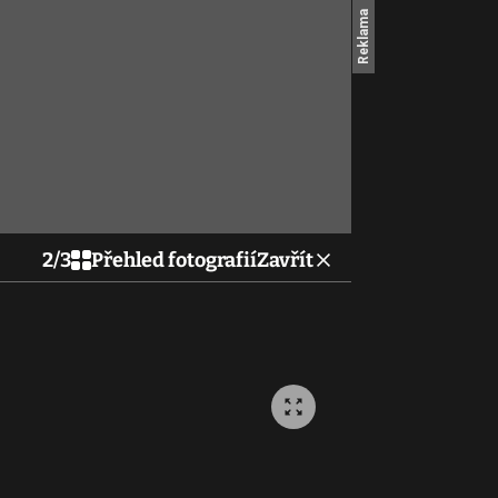
2
/
3
Přehled fotografií
Zavřít