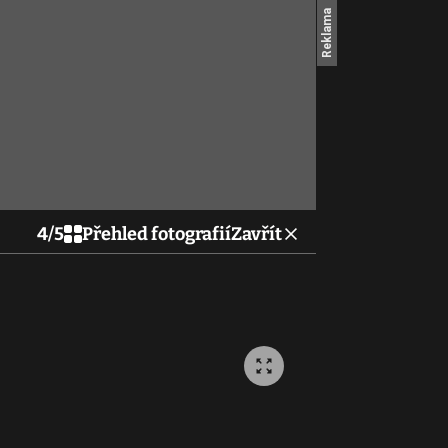
4
/
5
Přehled fotografií
Zavřít