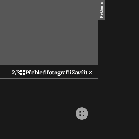
2
/
3
Přehled fotografií
Zavřít