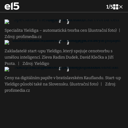
1
/
5
Specialita Yieldiga – automatická tvorba cen (ilustrační foto)
|
Zdroj: profimedia.cz
Zakladatelé start-upu Yieldigo, který spojuje cenotvorbu s
umělou inteligencí. Zleva Radim Dudek, David Klečka a Jiří
Psota.
|
Zdroj: Yieldigo
Ceny na digitálním papíře v bratislavském Kauflandu. Start-up
Yieldigo působí také na Slovensku. (ilustrační foto)
|
Zdroj:
profimedia.cz