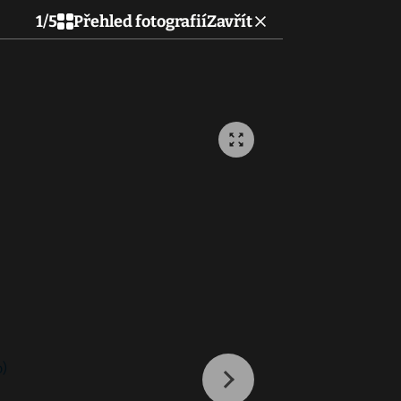
1
/
5
Přehled fotografií
Zavřít