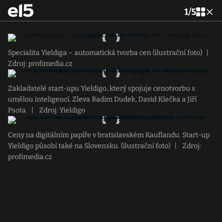
1
/
5
Specialita Yieldiga – automatická tvorba cen (ilustrační foto)
|
Zdroj: profimedia.cz
Zakladatelé start-upu Yieldigo, který spojuje cenotvorbu s
umělou inteligencí. Zleva Radim Dudek, David Klečka a Jiří
Psota.
|
Zdroj: Yieldigo
Ceny na digitálním papíře v bratislavském Kauflandu. Start-up
Yieldigo působí také na Slovensku. (ilustrační foto)
|
Zdroj:
profimedia.cz