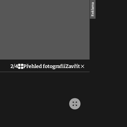
2
/
4
Přehled fotografií
Zavřít