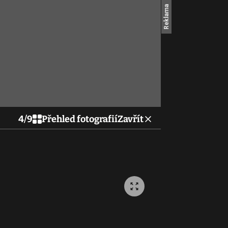
4
/
9
Přehled fotografií
Zavřít