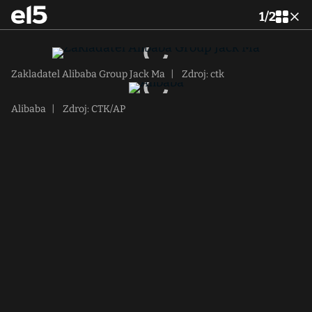
1
/
2
Zakladatel Alibaba Group Jack Ma
|
Zdroj: ctk
Alibaba
|
Zdroj: CTK/AP